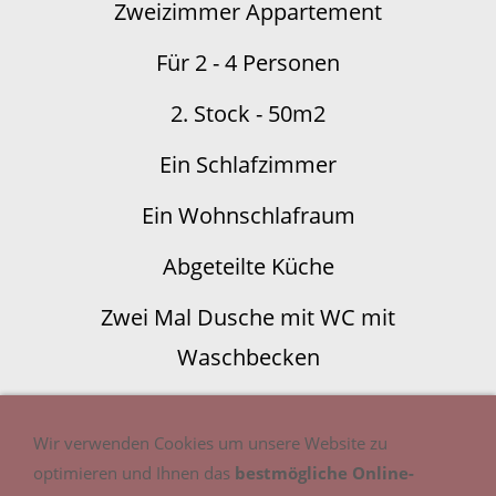
Zweizimmer
A
ppartement
F
ür 2 - 4 Personen
2. Stock - 50m2
Ein Schlafzimmer
Ein Wohnschlafraum
Abgeteilte Küche
Zwei
Mal Dusche mit WC
mit
Waschbecken
Südbalkon
Wir verwenden Cookies um unsere Website zu
BILDER
optimieren und Ihnen das
bestmögliche Online-