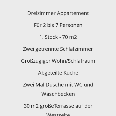
Dreizimmer Appartement
F
ür 2 bis 7 Personen
1. Stock - 70 m2
Zwei getrennte Schlafzimmer
G
roß
zügiger
Wohn/Schlafraum
A
bgeteilte Küche
Z
wei Mal Dusche mit WC und
Waschbecken
30 m2 großeTerrasse auf der
Westseite