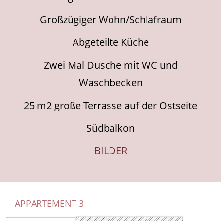
G
roß
zügiger
Wohn/Schlafraum
A
bgeteilte Küche
Z
wei Mal Dusche mit WC und
Waschbecken
25 m2 gro
ß
e Terrasse auf der Ostseite
Südbalkon
BILDER
APPARTEMENT 3