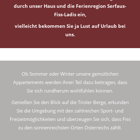
durch unser Haus und die Ferienregion Serfaus-
Fiss-Ladis
ein
,
vielleicht bekommen Sie ja Lust auf Urlaub bei
uns.
Ob Sommer oder Winter unsere gemütlichen
Appartements werden ihren Teil dazu beitragen, dass
Sie sich rundherum wohlfühlen können.
Genießen Sie den Blick auf die Tiroler Berge, erkunden
Sie die Umgebung mit den zahlreichen Sport- und
Freizeitmöglichkeiten und überzeugen Sie sich, dass Fiss
zu den sonnenreichsten Orten Österreichs zählt.