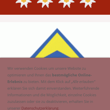
Wir verwenden Cookies um unsere Website zu
optimieren und Ihnen das
bestmögliche Online-
Erlebnis
zu bieten. Mit dem Klick auf
„Alle erlauben“
erklären Sie sich damit einverstanden. Weiterführende
Informationen und die Möglichkeit, einzelne Cookies
zuzulassen oder sie zu deaktivieren, erhalten Sie in
unserer
Datenschutzerklärung
.